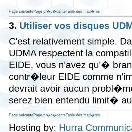
Page suivante
Page pr�c�dente
Table des mati�res
3.
Utiliser vos disques UD
C'est relativement simple. D
UDMA respectent la compatil
EIDE, vous n'avez qu'� branc
contr�leur EIDE comme n'imp
devrait avoir aucun probl�me
serez bien entendu limit� aux
Page suivante
Page pr�c�dente
Table des mati�res
Hosting by:
Hurra Communic