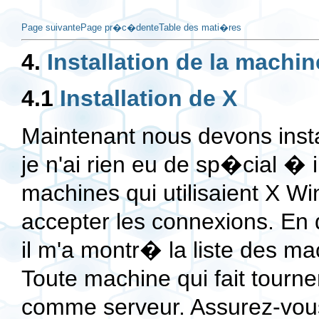
Page suivante
Page pr�c�dente
Table des mati�res
4.
Installation de la machi
4.1
Installation de X
Maintenant nous devons insta
je n'ai rien eu de sp�cial � i
machines qui utilisaient X 
accepter les connexions. En
il m'a montr� la liste des ma
Toute machine qui fait tourn
comme serveur. Assurez-vo