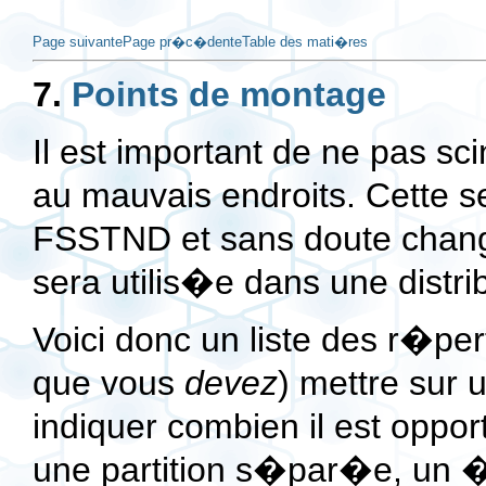
Page suivante
Page pr�c�dente
Table des mati�res
7.
Points de montage
Il est important de ne pas sc
au mauvais endroits. Cette 
FSSTND et sans doute chan
sera utilis�e dans une distri
Voici donc un liste des r�pe
que vous
devez
) mettre sur
indiquer combien il est oppor
une partition s�par�e, un 