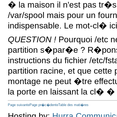
� la maison il n'est pas tr�s
/var/spool
mais pour un fourn
indispensable. Le mot-cl� ic
QUESTION !
Pourquoi
/etc
ne
partition s�par�e ? R�ponse
instructions du fichier
/etc/fst
partition racine, et que cett
montage ne peut �tre effect
la porte en laissant la cl� � 
Page suivante
Page pr�c�dente
Table des mati�res
Hosting by:
Hurra Communic