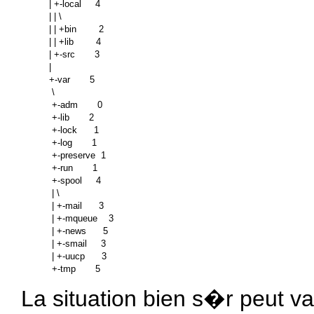
| +-local     4

| | \

| | +bin        2

| | +lib        4

| +-src       3

|

+-var       5

 \

 +-adm       0

 +-lib       2

 +-lock      1

 +-log       1

 +-preserve  1

 +-run       1

 +-spool     4

 | \

 | +-mail      3

 | +-mqueue    3

 | +-news      5

 | +-smail     3

 | +-uucp      3

La situation bien s�r peut v