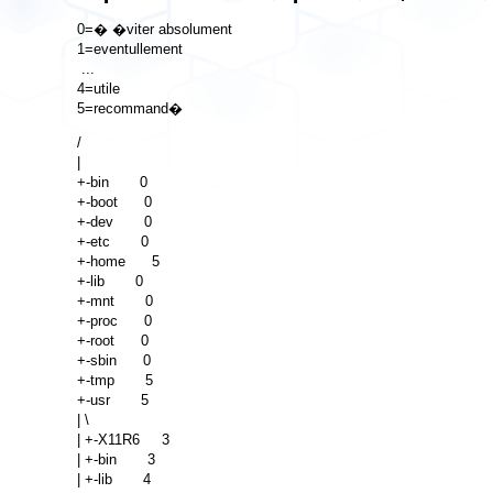
0=� �viter absolument

1=eventullement

 ...

4=utile

/

|

+-bin       0

+-boot      0

+-dev       0

+-etc       0

+-home      5

+-lib       0

+-mnt       0

+-proc      0

+-root      0

+-sbin      0

+-tmp       5

+-usr       5

| \

| +-X11R6     3

| +-bin       3

| +-lib       4
