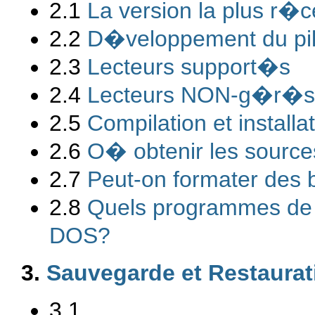
2.1
La version la plus r�ce
2.2
D�veloppement du pil
2.3
Lecteurs support�s
2.4
Lecteurs NON-g�r�s
2.5
Compilation et installat
2.6
O� obtenir les source
2.7
Peut-on formater des 
2.8
Quels programmes de f
DOS?
3.
Sauvegarde et Restaurat
3.1