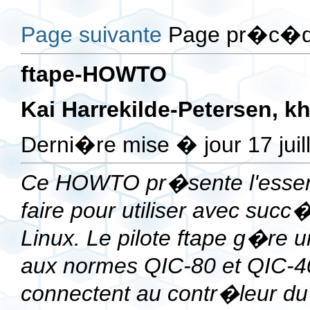
Page suivante
Page pr�c�de
ftape-HOWTO
Kai Harrekilde-Petersen,
kh
Derni�re mise � jour 17 juil
Ce HOWTO pr�sente l'essentie
faire pour utiliser avec succ�
Linux. Le pilote
ftape
g�re un
aux normes QIC-80 et QIC-40
connectent au contr�leur du 