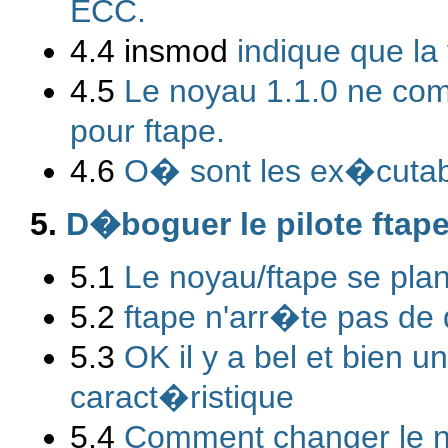
ECC.
4.4
insmod
indique que la
4.5
Le noyau 1.1.0 ne comp
pour ftape.
4.6
O� sont les ex�cutab
5.
D�boguer le pilote ftap
5.1
Le noyau/ftape se plante
5.2
ftape n'arr�te pas de d
5.3
OK il y a bel et bien un
caract�ristique
5.4
Comment changer le n