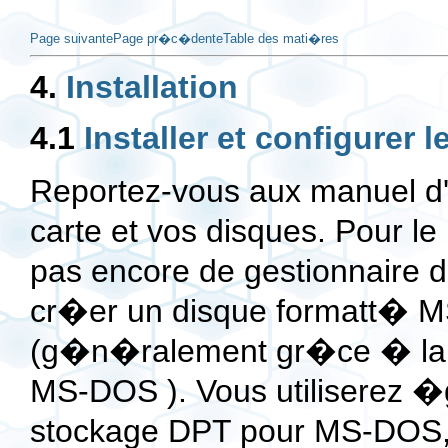
Page suivante
Page pr�c�dente
Table des mati�res
4.
Installation
4.1
Installer et configurer 
Reportez-vous aux manuel d'in
carte et vos disques. Pour le
pas encore de gestionnaire 
cr�er un disque formatt� 
(g�n�ralement gr�ce � la c
MS-DOS ). Vous utiliserez �
stockage DPT pour MS-DOS, d