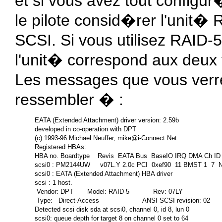
et si vous avez tout configur
le pilote consid�rer l'unit
SCSI. Si vous utilisez RAID-5
l'unit� correspond aux deux t
Les messages que vous verr
ressembler � :
EATA (Extended Attachment) driver version: 2.59b

developed in co-operation with DPT

(c) 1993-96 Michael Neuffer, mike@i-Connect.Net

Registered HBAs:

HBA no. Boardtype    Revis  EATA Bus  BaseIO IRQ DMA Ch ID 
scsi0 : PM2144UW     v07L.Y 2.0c PCI  0xef90  11 BMST 1  7  N
scsi0 : EATA (Extended Attachment) HBA driver

scsi : 1 host.

 Vendor: DPT       Model: RAID-5            Rev: 07LY

 Type:   Direct-Access                      ANSI SCSI revision: 02

Detected scsi disk sda at scsi0, channel 0, id 8, lun 0

scsi0: queue depth for target 8 on channel 0 set to 64
