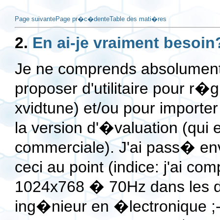
Page suivante
Page pr�c�dente
Table des mati�res
2.
En ai-je vraiment besoin
Je ne comprends absolument 
proposer d'utilitaire pour 
xvidtune) et/ou pour import
la version d'�valuation (qui 
commerciale). J'ai pass� env
ceci au point (indice: j'ai 
1024x768 � 70Hz dans les de
ing�nieur en �lectronique ;