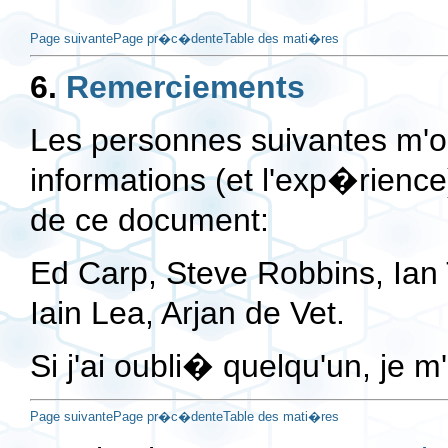
Page suivante
Page pr�c�dente
Table des mati�res
6.
Remerciements
Les personnes suivantes m'o
informations (et l'exp�rience
de ce document:
Ed Carp, Steve Robbins, Ian 
Iain Lea, Arjan de Vet.
Si j'ai oubli� quelqu'un, je 
Page suivante
Page pr�c�dente
Table des mati�res