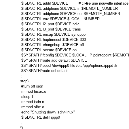
 $ISDNCTRL addif $DEVICE         # cr�e une nouvelle interface

 $ISDNCTRL addphone $DEVICE in $REMOTE_NUMBER

 $ISDNCTRL addphone $DEVICE out $REMOTE_NUMBER

 $ISDNCTRL eaz $DEVICE $LOCAL_NUMBER

 $ISDNCTRL l2_prot $DEVICE hdlc

 $ISDNCTRL l3_prot $DEVICE trans

 $ISDNCTRL encap $DEVICE syncppp

 $ISDNCTRL huptimeout $DEVICE 300

 $ISDNCTRL chargehup  $DEVICE off

 $ISDNCTRL secure $DEVICE on

 $SYSPATH/ifconfig $DEVICE $LOCAL_IP pointopoint $REMOTE_
 $SYSPATH/route add default $DEVICE

 $SYSPATH/ipppd /dev/ippp0 file /etc/ppp/options.ipppd &

 $SYSPATH/route del default

 ;;

stop)

 #turn off isdn

 rmmod hisax.o

 sleep 1

 rmmod isdn.o

 rmmod slhc.o

 echo "Shutting down isdn4linux"

 $ISDNCTRL delif ippp0

 ;;

*)
