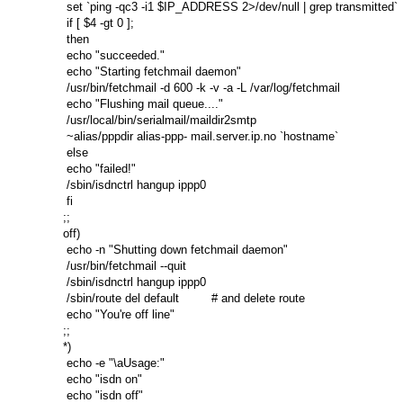
 set `ping -qc3 -i1 $IP_ADDRESS 2>/dev/null | grep transmitted`

 if [ $4 -gt 0 ];

 then

 echo "succeeded."

 echo "Starting fetchmail daemon"

 /usr/bin/fetchmail -d 600 -k -v -a -L /var/log/fetchmail

 echo "Flushing mail queue...."

 /usr/local/bin/serialmail/maildir2smtp

 ~alias/pppdir alias-ppp- mail.server.ip.no `hostname`

 else

 echo "failed!"

 /sbin/isdnctrl hangup ippp0

 fi

;;

off)

 echo -n "Shutting down fetchmail daemon"

 /usr/bin/fetchmail --quit

 /sbin/isdnctrl hangup ippp0

 /sbin/route del default         # and delete route

 echo "You're off line"

;;

*)

 echo -e "\aUsage:"

 echo "isdn on"

 echo "isdn off"
