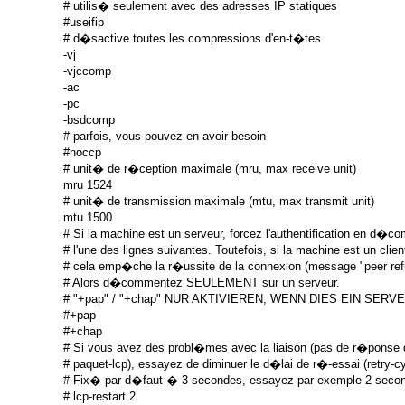
# utilis� seulement avec des adresses IP statiques

#useifip

# d�sactive toutes les compressions d'en-t�tes

-vj

-vjccomp

-ac

-pc

-bsdcomp

# parfois, vous pouvez en avoir besoin

#noccp

# unit� de r�ception maximale (mru, max receive unit)

mru 1524

# unit� de transmission maximale (mtu, max transmit unit)

mtu 1500

# Si la machine est un serveur, forcez l'authentification en d�c
# l'une des lignes suivantes. Toutefois, si la machine est un client,
# cela emp�che la r�ussite de la connexion (message "peer refus
# Alors d�commentez SEULEMENT sur un serveur.

# "+pap" / "+chap" NUR AKTIVIEREN, WENN DIES EIN SERVER 
#+pap

#+chap

# Si vous avez des probl�mes avec la liaison (pas de r�ponse d
# paquet-lcp), essayez de diminuer le d�lai de r�-essai (retry-cyc
# Fix� par d�faut � 3 secondes, essayez par exemple 2 secon