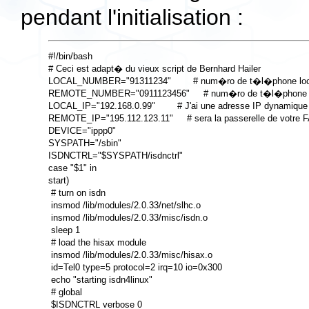
pendant l'initialisation :
#!/bin/bash

# Ceci est adapt� du vieux script de Bernhard Hailer

LOCAL_NUMBER="91311234"        # num�ro de t�l�phone loca
REMOTE_NUMBER="0911123456"     # num�ro de t�l�phone d
LOCAL_IP="192.168.0.99"        # J'ai une adresse IP dynamique 
REMOTE_IP="195.112.123.11"     # sera la passerelle de votre FA
DEVICE="ippp0"

SYSPATH="/sbin"

ISDNCTRL="$SYSPATH/isdnctrl"

case "$1" in

start)

 # turn on isdn

 insmod /lib/modules/2.0.33/net/slhc.o

 insmod /lib/modules/2.0.33/misc/isdn.o

 sleep 1

 # load the hisax module

 insmod /lib/modules/2.0.33/misc/hisax.o

 id=Tel0 type=5 protocol=2 irq=10 io=0x300

 echo "starting isdn4linux"

 # global

 $ISDNCTRL verbose 0
