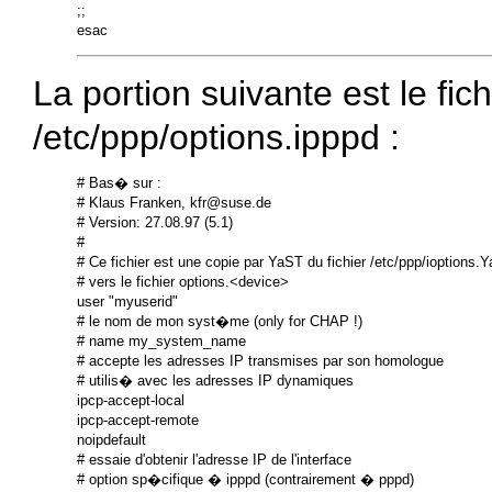
;;

La portion suivante est le fi
/etc/ppp/options.ipppd
:
# Bas� sur :

# Klaus Franken, kfr@suse.de

# Version: 27.08.97 (5.1)

#

# Ce fichier est une copie par YaST du fichier /etc/ppp/ioptions.Y
# vers le fichier options.<device>

user "myuserid"

# le nom de mon syst�me (only for CHAP !)

# name my_system_name

# accepte les adresses IP transmises par son homologue

# utilis� avec les adresses IP dynamiques

ipcp-accept-local

ipcp-accept-remote

noipdefault

# essaie d'obtenir l'adresse IP de l'interface

# option sp�cifique � ipppd (contrairement � pppd)
