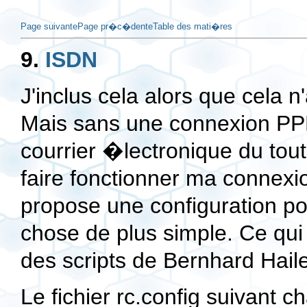
Page suivante
Page pr�c�dente
Table des mati�res
9.
ISDN
J'inclus cela alors que cela 
Mais sans une connexion PPP 
courrier �lectronique du tou
faire fonctionner ma connexio
propose une configuration po
chose de plus simple. Ce qu
des scripts de Bernhard Haile
Le fichier
rc.config
suivant c