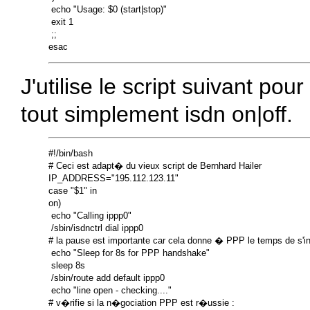
 echo "Usage: $0 (start|stop)"

 exit 1

 ;;

J'utilise le script suivant po
tout simplement isdn on|off.
#!/bin/bash

# Ceci est adapt� du vieux script de Bernhard Hailer

IP_ADDRESS="195.112.123.11"

case "$1" in

on)

 echo "Calling ippp0"

 /sbin/isdnctrl dial ippp0

# la pause est importante car cela donne � PPP le temps de s'ins
 echo "Sleep for 8s for PPP handshake"

 sleep 8s

 /sbin/route add default ippp0

 echo "line open - checking...."

# v�rifie si la n�gociation PPP est r�ussie :
