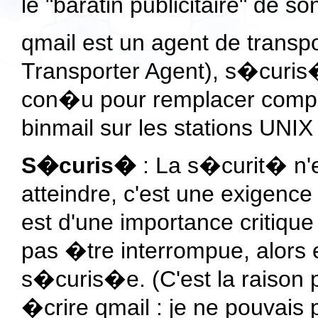
le "baratin publicitaire" de s
qmail est un agent de transpo
Transporter Agent), s�curis�,
con�u pour remplacer comp
binmail sur les stations UNI
S�curis�
: La s�curit� n'
atteindre, c'est une exigence 
est d'une importance critique p
pas �tre interrompue, alors
s�curis�e. (C'est la raison
�crire qmail : je ne pouvais 