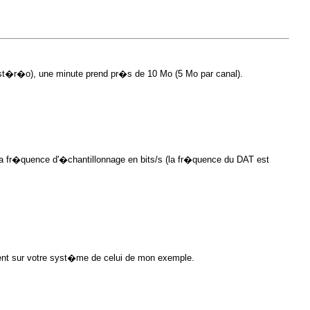
 st�r�o), une minute prend pr�s de 10 Mo (5 Mo par canal).
a fr�quence d'�chantillonnage en bits/s (la fr�quence du DAT est
ent sur votre syst�me de celui de mon exemple.