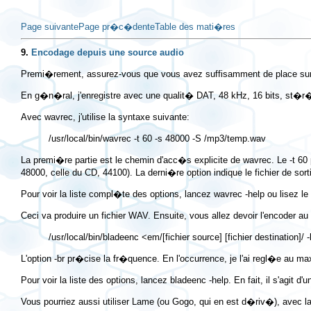
Page suivante
Page pr�c�dente
Table des mati�res
9.
Encodage depuis une source audio
Premi�rement, assurez-vous que vous avez suffisamment de place sur v
En g�n�ral, j'enregistre avec une qualit� DAT, 48 kHz, 16 bits, st�r
Avec wavrec, j'utilise la syntaxe suivante:
La premi�re partie est le chemin d'acc�s explicite de wavrec. Le
-t 60
48000, celle du CD, 44100). La derni�re option indique le fichier de sort
Pour voir la liste compl�te des options, lancez
wavrec -help
ou lisez le
Ceci va produire un fichier WAV. Ensuite, vous allez devoir l'encoder a
L'option
-br
pr�cise la fr�quence. En l'occurrence, je l'ai regl�e au m
Pour voir la liste des options, lancez
bladeenc -help
. En fait, il s'agit d
Vous pourriez aussi utiliser Lame (ou Gogo, qui en est d�riv�), avec l