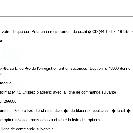
otre disque dur. Pour un enregistrement de qualit� CD (44,1 kHz, 16 bits,
�o.
pr�cise la dur�e de l'enregistrement en secondes. L'option
-s 48000
donne l
ie.
 manuel.
u format MP3. Utilisez bladeenc avec la ligne de commande suivante :
aximum : 256 kbits/s. Le chemin d'acc�s de
bladeenc
peut aussi �tre diff�r
'une option invalide, mais cela va afficher la liste des options.
a ligne de commande suivante :