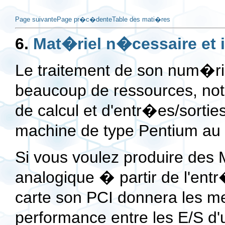
Page suivante
Page pr�c�dente
Table des mati�res
6.
Mat�riel n�cessaire et 
Le traitement de son num�r
beaucoup de ressources, no
de calcul et d'entr�es/sort
machine de type Pentium au
Si vous voulez produire des 
analogique � partir de l'ent
carte son PCI donnera les me
performance entre les E/S d'u