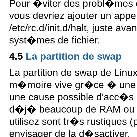
Pour �viter des probl�mes d
vous devriez ajouter un appe
/etc/rc.d/init.d/halt, juste av
syst�mes de fichier.
4.5
La partition de swap
La partition de swap de Linu
m�moire vive gr�ce � une m
une cause possible d'acc�s a
d�j� beaucoup de RAM ou bie
utilisez sont tr�s rustiques 
envisager de la d�sactiver.