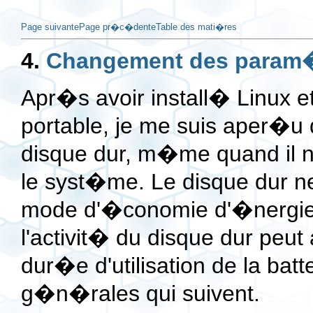
Page suivante
Page pr�c�dente
Table des mati�res
4.
Changement des param
Apr�s avoir install� Linux et 
portable, je me suis aper�u 
disque dur, m�me quand il n'y
le syst�me. Le disque dur ne
mode d'�conomie d'�nergie
l'activit� du disque dur peu
dur�e d'utilisation de la batt
g�n�rales qui suivent.