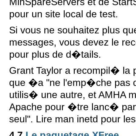
MinSpareServers et de Start
pour un site local de test.
Si vous ne souhaitez plus q
messages, vous devez le rec
pour plus de d�tails.
Grant Taylor a recompil� la 
que �a "ne l'emp�che pas de
utilis� une autre, et AMHA mei
Apache pour �tre lanc� par i
seul". Lire man inetd pour les
4.7
Le paquetage XFree