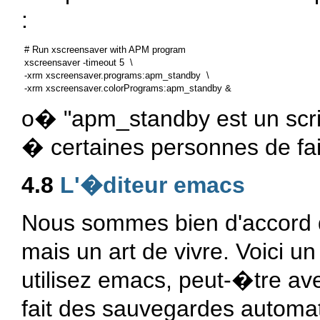
:
 # Run xscreensaver with APM program

 xscreensaver -timeout 5  \

 -xrm xscreensaver.programs:apm_standby  \

o� "apm_standby est un scri
� certaines personnes de fai
4.8
L'�diteur emacs
Nous sommes bien d'accord 
mais un art de vivre. Voici u
utilisez emacs, peut-�tre a
fait des sauvegardes automati