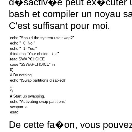
d�sactiv�e peut ex�cuter u
bash et compiler un noyau
C'est suffisant pour moi.
 echo "Should the system use swap?"

 echo "  0: No."

 echo "  1: Yes."

 /bin/echo "Your choice:  \  c"

 read SWAPCHOICE

 case "$SWAPCHOICE" in

 0)

 # Do nothing.

 echo "(Swap partitions disabled)"

 ;;

 *)

 # Start up swapping.

 echo "Activating swap partitions"

 swapon -a

De cette fa�on, vous pouvez u