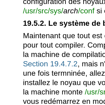
configuration des noya
/usr/src/sys/
arch
/conf
si 
19.5.2. Le système de
Maintenant que tout est 
pour tout compiler. Comp
la machine de compilati
Section 19.4.7.2
, mais n
une fois termninée, allez
installez le noyau que v
la machine monte
/usr/s
vous redémarrez en mod