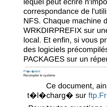
lequel peut écrire n'impor
correspondance de l'util
NFS. Chaque machine dev
WRKDIRPREFIX
sur une
local. Et enfin, si vous p
des logiciels précompilés
PACKAGES
sur un réper
Pr�c�dent
Recompiler le système
Ce document, ains
t�l�charg� sur
ftp.