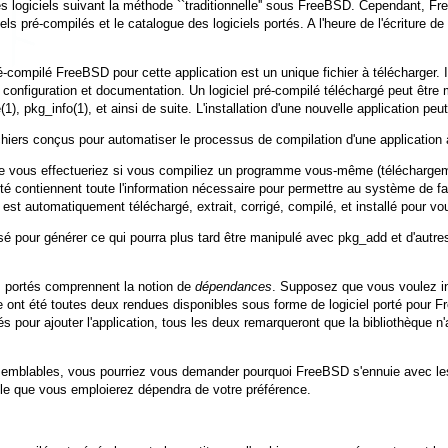
des logiciels suivant la méthode ``traditionnelle'' sous FreeBSD. Cependant, 
s pré-compilés et le catalogue des logiciels portés. A l'heure de l'écriture de
ré-compilé FreeBSD pour cette application est un unique fichier à télécharger. 
de configuration et documentation. Un logiciel pré-compilé téléchargé peut 
e
(1)
,
pkg_info
(1)
, et ainsi de suite. L'installation d'une nouvelle application 
hiers conçus pour automatiser le processus de compilation d'une application 
e vous effectueriez si vous compiliez un programme vous-même (téléchargement
porté contiennent toute l'information nécessaire pour permettre au système de 
st automatiquement téléchargé, extrait, corrigé, compilé, et installé pour vo
ilisé pour générer ce qui pourra plus tard être manipulé avec
pkg_add
et d'autre
ls portés comprennent la notion de
dépendances
. Supposez que vous voulez ins
èque ont été toutes deux rendues disponibles sous forme de logiciel porté pour F
és pour ajouter l'application, tous les deux remarqueront que la bibliothèque n
emblables, vous pourriez vous demander pourquoi FreeBSD s'ennuie avec les 
elle que vous emploierez dépendra de votre préférence.