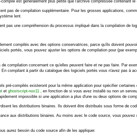
é-compilé est généralement plus petite que l'archive compressée contenant le 
itent pas de compilation supplémentaire. Pour les grosses applications, com
système lent.
dent pas une compréhension du processus impliqué dans la compilation de lo
alement compilés avec des options conservatrices, parce qu'ils doivent pouvo
logiciels portés, vous pouvez ajuster les options de compilation pour (par exe
s de compilation concernant ce qu'elles peuvent faire et ne pas faire. Par ex
s. En compilant à partir du catalogue des logiciels portés vous n'avez pas à a
iels pré-compilés existeront pour la même application pour spécifier certaine
pt
et
ghostscript-nox11
, en fonction de si vous avez installé ou non un serve
rapidement impossible si une application a plus d'une ou deux options de compi
rdisent les distributions binaires. Ils doivent être distribués sous forme de co
ance aux distributions binaires. Au moins avec le code source, vous pouvez (e
ous aurez besoin du code source afin de les appliquer.