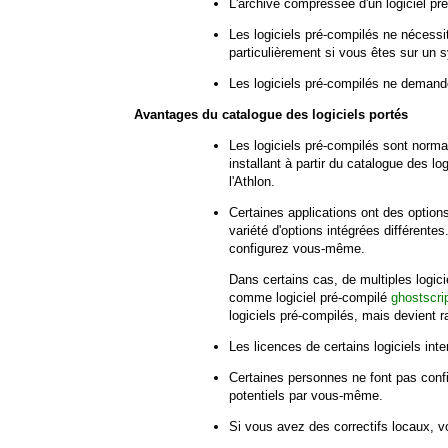
L'archive compressée d'un logiciel pr
Les logiciels pré-compilés ne nécess
particulièrement si vous êtes sur un 
Les logiciels pré-compilés ne deman
Avantages du catalogue des logiciels portés
Les logiciels pré-compilés sont norm
installant à partir du catalogue des 
l'Athlon.
Certaines applications ont des option
variété d'options intégrées différente
configurez vous-même.
Dans certains cas, de multiples logic
comme logiciel pré-compilé
ghostscri
logiciels pré-compilés, mais devient 
Les licences de certains logiciels inte
Certaines personnes ne font pas confi
potentiels par vous-même.
Si vous avez des correctifs locaux, v