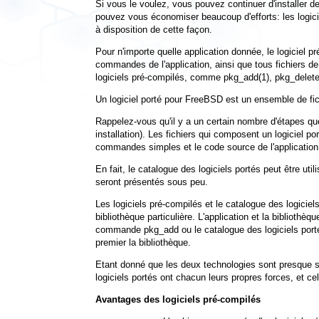
Si vous le voulez, vous pouvez continuer d'installer 
pouvez vous économiser beaucoup d'efforts: les logiciel
à disposition de cette façon.
Pour n'importe quelle application donnée, le logiciel p
commandes de l'application, ainsi que tous fichiers 
logiciels pré-compilés, comme
pkg_add
(1)
,
pkg_delet
Un logiciel porté pour FreeBSD est un ensemble de fic
Rappelez-vous qu'il y a un certain nombre d'étapes qu
installation). Les fichiers qui composent un logiciel 
commandes simples et le code source de l'application e
En fait, le catalogue des logiciels portés peut être ut
seront présentés sous peu.
Les logiciels pré-compilés et le catalogue des logicie
bibliothèque particulière. L'application et la biblioth
commande
pkg_add
ou le catalogue des logiciels port
premier la bibliothèque.
Etant donné que les deux technologies sont presque s
logiciels portés ont chacun leurs propres forces, et c
Avantages des logiciels pré-compilés