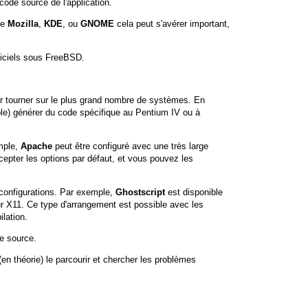
code source de l'application.
me
Mozilla
,
KDE
, ou
GNOME
cela peut s'avérer important,
giciels sous FreeBSD.
ir tourner sur le plus grand nombre de systèmes. En
mple) générer du code spécifique au Pentium IV ou à
emple,
Apache
peut être configuré avec une très large
ccepter les options par défaut, et vous pouvez les
s configurations. Par exemple,
Ghostscript
est disponible
ur X11. Ce type d'arrangement est possible avec les
lation.
de source.
n théorie) le parcourir et chercher les problèmes