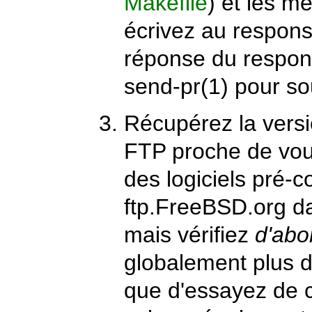
Makefile
) et les m
écrivez au respons
réponse du respons
send-pr
(1)
pour so
Récupérez la versi
FTP proche de vous
des logiciels pré-c
ftp.FreeBSD.org
da
mais vérifiez
d'abo
globalement plus 
que d'essayez de c