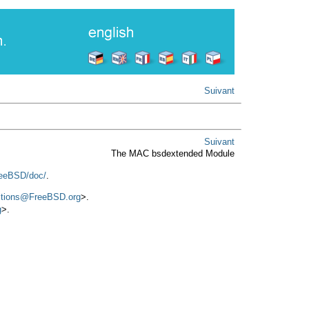
Suivant
Suivant
The MAC bsdextended Module
reeBSD/doc/
.
stions@FreeBSD.org
>.
g
>.