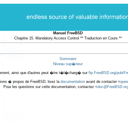
Manuel FreeBSD
Chapitre 15. Mandatory Access Control ** Traduction en Cours **
Sommaire
Niveau sup�rieur
ment, ainsi que d'autres peut �tre t�l�charg� sur
ftp.FreeBSD.org/pub/F
tions � propos de FreeBSD, lisez la
documentation
avant de contacter <
que
Pour les questions sur cette documentation, contactez <
doc@FreeBSD.or