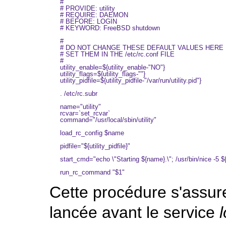
#

# PROVIDE: utility

# REQUIRE: DAEMON

# BEFORE: LOGIN

# KEYWORD: FreeBSD shutdown

#

# DO NOT CHANGE THESE DEFAULT VALUES HERE

# SET THEM IN THE /etc/rc.conf FILE

#

utility_enable=${utility_enable-"NO"}

utility_flags=${utility_flags-""}

utility_pidfile=${utility_pidfile-"/var/run/utility.pid"}

. /etc/rc.subr

name="utility"

rcvar=`set_rcvar`

command="/usr/local/sbin/utility"

load_rc_config $name

pidfile="${utility_pidfile}"

start_cmd="echo \"Starting ${name}.\"; /usr/bin/nice -5 
Cette procédure s'assure
lancée avant le service