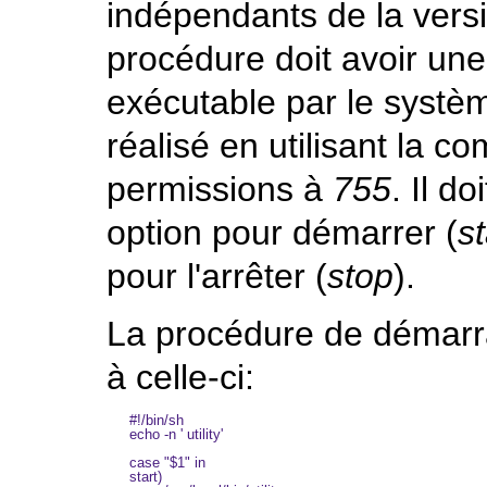
indépendants de la ver
procédure doit avoir un
exécutable par le systèm
réalisé en utilisant la
permissions à
755
. Il d
option pour démarrer (
st
pour l'arrêter (
stop
).
La procédure de démarr
à celle-ci:
#!/bin/sh

echo -n ' utility'

case "$1" in

start)
