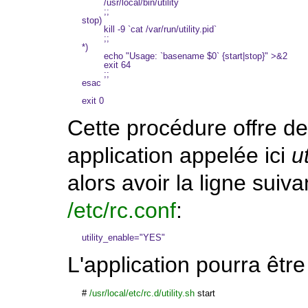
        /usr/local/bin/utility

        ;;

stop)

        kill -9 `cat /var/run/utility.pid`

        ;;

*)

        echo "Usage: `basename $0` {start|stop}" >&2

        exit 64

        ;;

esac

Cette procédure offre d
application appelée ici
ut
alors avoir la ligne suiv
/etc/rc.conf
:
L'application pourra êt
#
/usr/local/etc/rc.d/utility.sh
 start