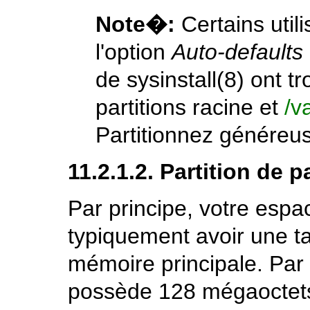
Note�:
Certains util
l'option
Auto-defaults
de
sysinstall
(8)
ont tr
partitions racine et
/v
Partitionnez généreu
11.2.1.2. Partition de 
Par principe, votre espa
typiquement avoir une ta
mémoire principale. Par
possède 128 mégaoctets 