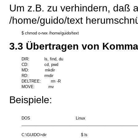
Um z.B. zu verhindern, daß 
/home/guido/text
herumschnüf
3.3 Übertragen von Komm
DIR:            ls, find, du

CD:             cd, pwd

MD:             mkdir

RD:             rmdir

DELTREE:        rm -R

Beispiele:
DOS                                     Linux

______________________________________________________
C:\GUIDO>dir                            $ ls
