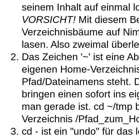
seinem Inhalt auf einmal l
VORSICHT!
Mit diesem B
Verzeichnisbäume auf Ni
lasen. Also zweimal überl
Das Zeichen '
~
' ist eine 
eigenen Home-Verzeichni
Pfad/Dateinamens steht
bringen einen sofort ins 
man gerade ist.
cd ~/tmp
b
Verzeichnis
/Pfad_zum_Ho
cd -
ist ein "undo" für das 