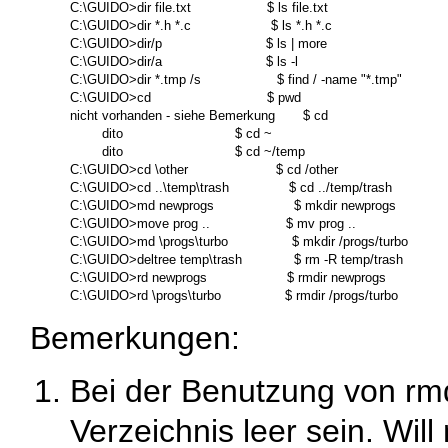
C:\GUIDO>dir file.txt                   $ ls file.txt

C:\GUIDO>dir *.h *.c                    $ ls *.h *.c

C:\GUIDO>dir/p                          $ ls | more

C:\GUIDO>dir/a                          $ ls -l

C:\GUIDO>dir *.tmp /s                   $ find / -name "*.tmp"

C:\GUIDO>cd                             $ pwd

nicht vorhanden - siehe Bemerkung       $ cd

        dito                            $ cd ~

        dito                            $ cd ~/temp

C:\GUIDO>cd \other                      $ cd /other

C:\GUIDO>cd ..\temp\trash               $ cd ../temp/trash

C:\GUIDO>md newprogs                    $ mkdir newprogs

C:\GUIDO>move prog ..                   $ mv prog ..

C:\GUIDO>md \progs\turbo                $ mkdir /progs/turbo

C:\GUIDO>deltree temp\trash             $ rm -R temp/trash

C:\GUIDO>rd newprogs                    $ rmdir newprogs

Bemerkungen:
Bei der Benutzung von
rm
Verzeichnis leer sein. Wil